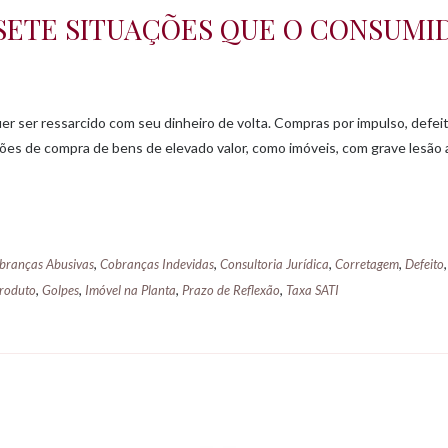
 SETE SITUAÇÕES QUE O CONSUMI
r ser ressarcido com seu dinheiro de volta. Compras por impulso, defei
ões de compra de bens de elevado valor, como imóveis, com grave lesão
,
,
,
,
branças Abusivas
Cobranças Indevidas
Consultoria Jurídica
Corretagem
Defeito
,
,
,
,
Produto
Golpes
Imóvel na Planta
Prazo de Reflexão
Taxa SATI