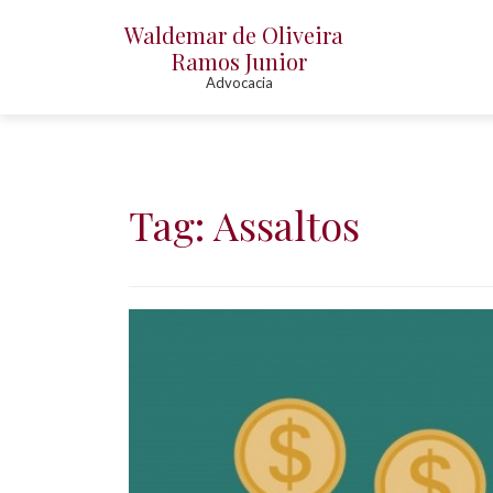
Waldemar de Oliveira
Ramos Junior
Advocacia
P
u
l
Tag:
Assaltos
a
r
p
a
r
a
o
c
o
n
t