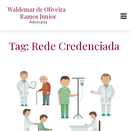
Waldemar de Oliveira
Ramos Junior
Advocacia
P
u
Tag:
Rede Credenciada
l
a
r
p
a
r
a
o
c
o
n
t