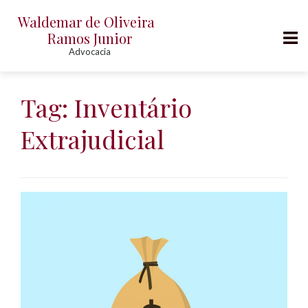
Waldemar de Oliveira
Ramos Junior
Advocacia
P
u
Tag:
Inventário
l
Extrajudicial
a
r
p
a
r
a
o
c
o
n
t