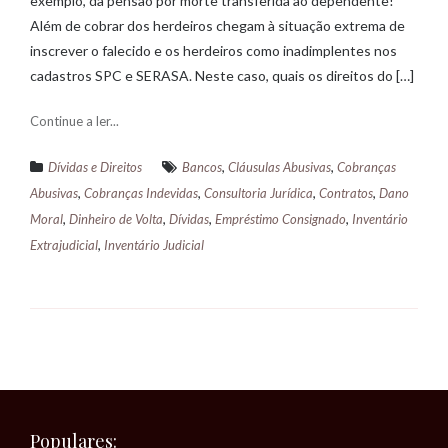
exemplo, da pensão por morte transferida ao dependente!
Além de cobrar dos herdeiros chegam à situação extrema de
inscrever o falecido e os herdeiros como inadimplentes nos
cadastros SPC e SERASA. Neste caso, quais os direitos do […]
Continue a ler...
,
,
Dívidas e Direitos
Bancos
Cláusulas Abusivas
Cobranças
,
,
,
,
Abusivas
Cobranças Indevidas
Consultoria Jurídica
Contratos
Dano
,
,
,
,
Moral
Dinheiro de Volta
Dívidas
Empréstimo Consignado
Inventário
,
Extrajudicial
Inventário Judicial
Populares: