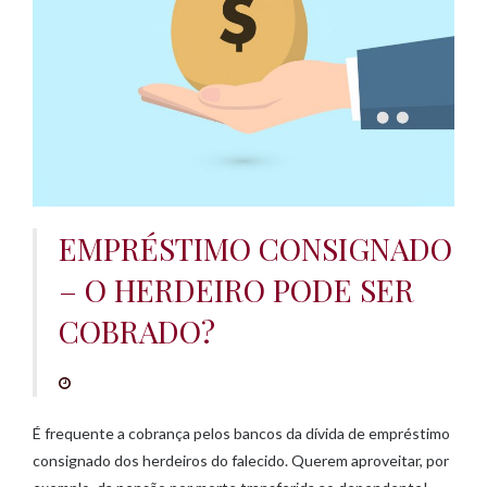
e
ú
d
o
EMPRÉSTIMO CONSIGNADO
– O HERDEIRO PODE SER
COBRADO?
É frequente a cobrança pelos bancos da dívida de empréstimo
consignado dos herdeiros do falecido. Querem aproveitar, por